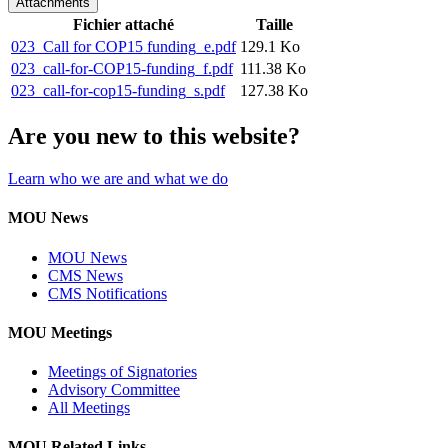
Attachments
Fichier attaché
Taille
023_Call for COP15 funding_e.pdf
129.1 Ko
023_call-for-COP15-funding_f.pdf
111.38 Ko
023_call-for-cop15-funding_s.pdf
127.38 Ko
Are you new to this website?
Learn who we are and what we do
MOU News
MOU News
CMS News
CMS Notifications
MOU Meetings
Meetings of Signatories
Advisory Committee
All Meetings
MOU Related Links