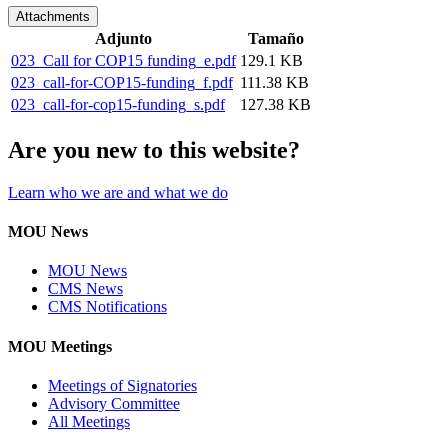
Attachments
Adjunto
Tamaño
023_Call for COP15 funding_e.pdf
129.1 KB
023_call-for-COP15-funding_f.pdf
111.38 KB
023_call-for-cop15-funding_s.pdf
127.38 KB
Are you new to this website?
Learn who we are and what we do
MOU News
MOU News
CMS News
CMS Notifications
MOU Meetings
Meetings of Signatories
Advisory Committee
All Meetings